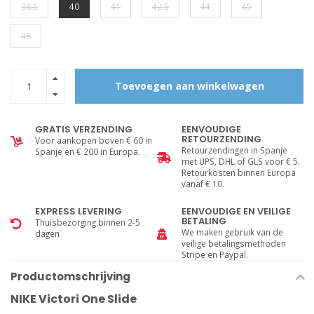
38.5
40
41
42.5
44
45
46
Toevoegen aan winkelwagen
GRATIS VERZENDING
EENVOUDIGE
RETOURZENDING
Voor aankopen boven € 60 in
Retourzendingen in Spanje
Spanje en € 200 in Europa.
met UPS, DHL of GLS voor € 5.
Retourkosten binnen Europa
vanaf € 10.
EXPRESS LEVERING
EENVOUDIGE EN VEILIGE
BETALING
Thuisbezorging binnen 2-5
We maken gebruik van de
dagen
veilige betalingsmethoden
Stripe en Paypal.
Productomschrijving
NIKE Victori One Slide