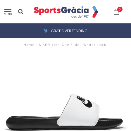
0
MENU
GRATIS VERZENDING
Home
/
NIKE Victori One Slide - White/ black