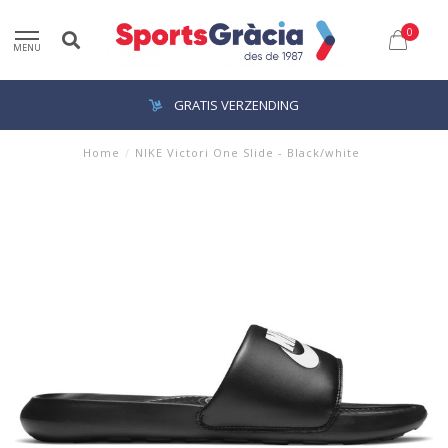
0
MENU
GRATIS VERZENDING
Home
/
NIKE Victori One Slide - Black/white