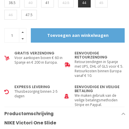
38.5
40
41
42.5
44
45
46
47.5
Toevoegen aan winkelwagen
GRATIS VERZENDING
EENVOUDIGE
RETOURZENDING
Voor aankopen boven € 60 in
Retourzendingen in Spanje
Spanje en € 200 in Europa.
met UPS, DHL of GLS voor € 5.
Retourkosten binnen Europa
vanaf € 10.
EXPRESS LEVERING
EENVOUDIGE EN VEILIGE
BETALING
Thuisbezorging binnen 2-5
We maken gebruik van de
dagen
veilige betalingsmethoden
Stripe en Paypal.
Productomschrijving
NIKE Victori One Slide