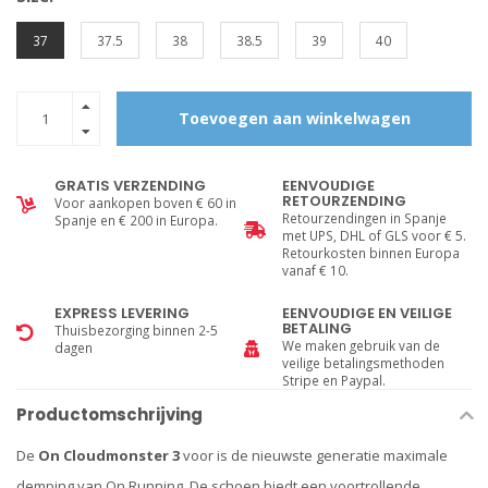
37
37.5
38
38.5
39
40
Toevoegen aan winkelwagen
GRATIS VERZENDING
EENVOUDIGE
RETOURZENDING
Voor aankopen boven € 60 in
Retourzendingen in Spanje
Spanje en € 200 in Europa.
met UPS, DHL of GLS voor € 5.
Retourkosten binnen Europa
vanaf € 10.
EXPRESS LEVERING
EENVOUDIGE EN VEILIGE
BETALING
Thuisbezorging binnen 2-5
We maken gebruik van de
dagen
veilige betalingsmethoden
Stripe en Paypal.
Productomschrijving
De
On Cloudmonster 3
voor is de nieuwste generatie maximale
demping van On Running. De schoen biedt een voortrollende