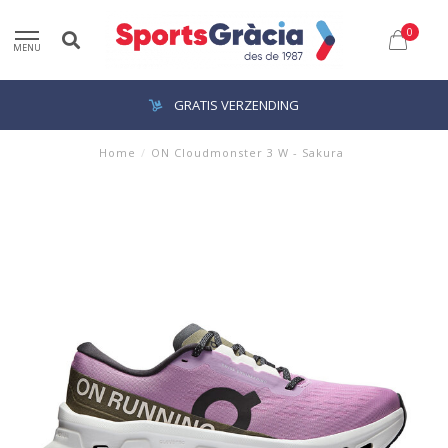
0
MENU
GRATIS VERZENDING
Home
/
ON Cloudmonster 3 W - Sakura