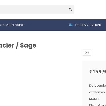
TIS VERZENDING
EXPRESS LEVERING
cier / Sage
ON
€159,
De legende,
comfort en 
MODEL.
Kleur: Glac