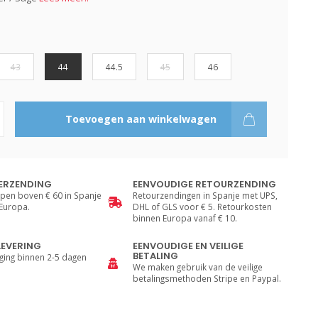
43
44
44.5
45
46
Toevoegen aan winkelwagen
ERZENDING
EENVOUDIGE RETOURZENDING
pen boven € 60 in Spanje
Retourzendingen in Spanje met UPS,
 Europa.
DHL of GLS voor € 5. Retourkosten
binnen Europa vanaf € 10.
LEVERING
EENVOUDIGE EN VEILIGE
BETALING
ging binnen 2-5 dagen
We maken gebruik van de veilige
betalingsmethoden Stripe en Paypal.