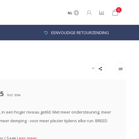
0
NL
EENVOUDIGE RETOURZENDING
95
Incl. btw
 in een hoger niveau getild. Met meer ondersteuning, meer
meer demping - voor meer plezier tijdens elke run. BREED
ier / Sage
Lees meer..