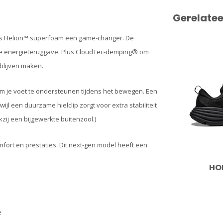
Gerelate
ons Helion™ superfoam een game-changer. De
re energieteruggave. Plus CloudTec-demping® om
blijven maken.
om je voet te ondersteunen tijdens het bewegen. Een
ijl een duurzame hielclip zorgt voor extra stabiliteit
zij een bijgewerkte buitenzool.)
fort en prestaties. Dit next-gen model heeft een
HO
e