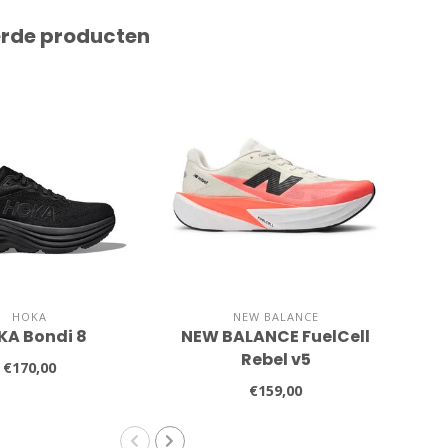
erde producten
HOKA
NEW BALANCE
KA Bondi 8
NEW BALANCE FuelCell
A
Rebel v5
€170,00
€159,00