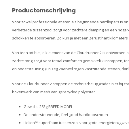
Productomschrijving
Voor zowel professionele atleten als beginnende hardlopers is 
verbeterde tussenzool zorgt voor zachtere demping en een hoge
schokken te absorberen. Zo kun je met een gerust hart kilometers 
Van teen tot hiel, elk element van de Cloudrunner 2 is ontworpen 
zachte tong zorgt voor totaal comfort en gemakkelijk instappen, terw
en ondersteuning. (En zeg vaarwel tegen vastzittende stenen, dank
Voor de Cloudrunner 2 stoppen de technische upgrades niet bij com
bovenwerk van mesh van gerecycled polyester.
Gewicht: 283g BREED MODEL
De ondersteunende, feel-good hardloopschoen
Helion™ superfoam tussenzool voor grote energieteruggav