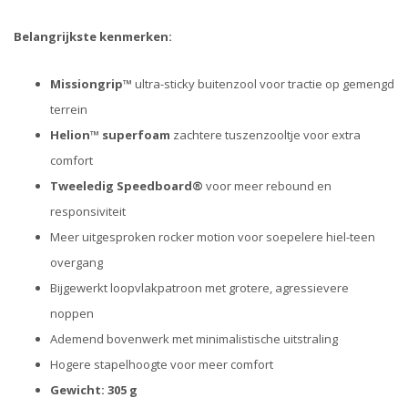
Belangrijkste kenmerken:
Missiongrip™
ultra-sticky buitenzool voor tractie op gemengd
terrein
Helion™ superfoam
zachtere tuszenzooltje voor extra
comfort
Tweeledig Speedboard®
voor meer rebound en
responsiviteit
Meer uitgesproken rocker motion voor soepelere hiel-teen
overgang
Bijgewerkt loopvlakpatroon met grotere, agressievere
noppen
Ademend bovenwerk met minimalistische uitstraling
Hogere stapelhoogte voor meer comfort
Gewicht: 305 g