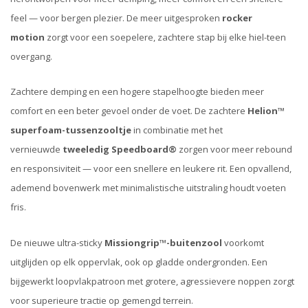
feel — voor bergen plezier. De meer uitgesproken
rocker
motion
zorgt voor een soepelere, zachtere stap bij elke hiel-teen
overgang.
Zachtere demping en een hogere stapelhoogte bieden meer
comfort en een beter gevoel onder de voet. De zachtere
Helion™
superfoam-tussenzooltje
in combinatie met het
vernieuwde
tweeledig Speedboard®
zorgen voor meer rebound
en responsiviteit — voor een snellere en leukere rit. Een opvallend,
ademend bovenwerk met minimalistische uitstraling houdt voeten
fris.
De nieuwe ultra-sticky
Missiongrip™-buitenzool
voorkomt
uitglijden op elk oppervlak, ook op gladde ondergronden. Een
bijgewerkt loopvlakpatroon met grotere, agressievere noppen zorgt
voor superieure tractie op gemengd terrein.