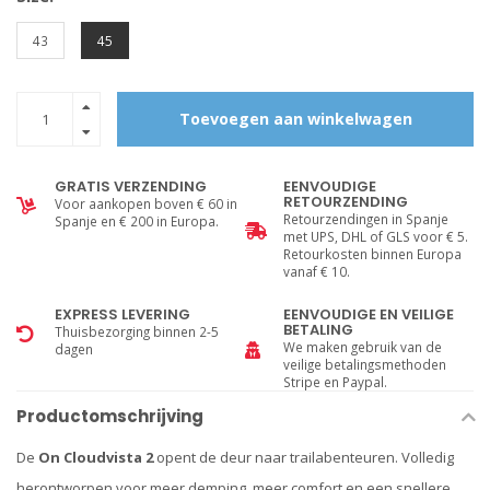
43
45
Toevoegen aan winkelwagen
GRATIS VERZENDING
EENVOUDIGE
RETOURZENDING
Voor aankopen boven € 60 in
Retourzendingen in Spanje
Spanje en € 200 in Europa.
met UPS, DHL of GLS voor € 5.
Retourkosten binnen Europa
vanaf € 10.
EXPRESS LEVERING
EENVOUDIGE EN VEILIGE
BETALING
Thuisbezorging binnen 2-5
We maken gebruik van de
dagen
veilige betalingsmethoden
Stripe en Paypal.
Productomschrijving
De
On Cloudvista 2
opent de deur naar trailabenteuren. Volledig
herontworpen voor meer demping, meer comfort en een snellere