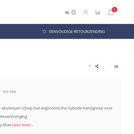
0
NL
EENVOUDIGE RETOURZENDING
Incl. btw
ht aluminium schop met ergonomische hybride handgreep voor
htoverbrenging
ty Blue
Lees meer..