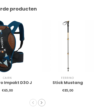
erde producten
CAIRN
FERRINO
ro Impakt D3O J
Stick Mustang
€65,00
€85,00