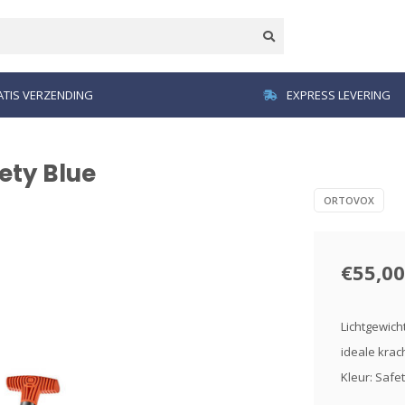
TIS VERZENDING
EXPRESS LEVERING
ety Blue
ORTOVOX
€55,00
Lichtgewic
ideale krac
Kleur: Safe