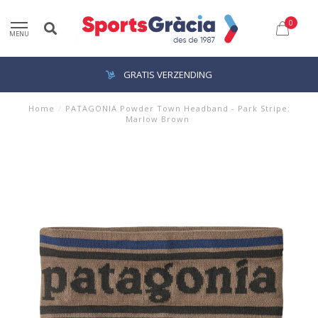
0
MENU
GRATIS VERZENDING
Home
/
PATAGONIA Powder Town Headband - Park Stripe:
Marlow Brown