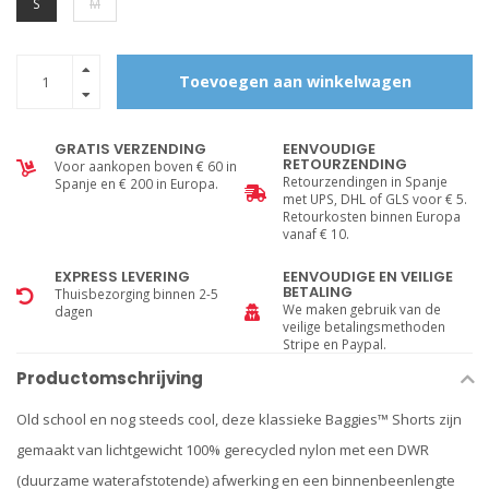
S
M
Toevoegen aan winkelwagen
GRATIS VERZENDING
EENVOUDIGE
RETOURZENDING
Voor aankopen boven € 60 in
Retourzendingen in Spanje
Spanje en € 200 in Europa.
met UPS, DHL of GLS voor € 5.
Retourkosten binnen Europa
vanaf € 10.
EXPRESS LEVERING
EENVOUDIGE EN VEILIGE
BETALING
Thuisbezorging binnen 2-5
We maken gebruik van de
dagen
veilige betalingsmethoden
Stripe en Paypal.
Productomschrijving
Old school en nog steeds cool, deze klassieke Baggies™ Shorts zijn
gemaakt van lichtgewicht 100% gerecycled nylon met een DWR
(duurzame waterafstotende) afwerking en een binnenbeenlengte