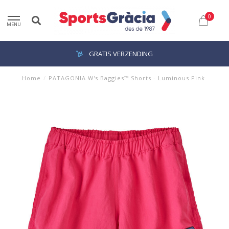
0
MENU
GRATIS VERZENDING
Home
/
PATAGONIA W's Baggies™ Shorts - Luminous Pink