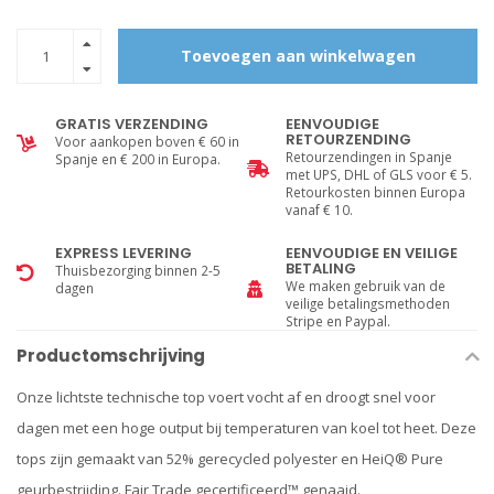
Toevoegen aan winkelwagen
GRATIS VERZENDING
EENVOUDIGE
RETOURZENDING
Voor aankopen boven € 60 in
Retourzendingen in Spanje
Spanje en € 200 in Europa.
met UPS, DHL of GLS voor € 5.
Retourkosten binnen Europa
vanaf € 10.
EXPRESS LEVERING
EENVOUDIGE EN VEILIGE
BETALING
Thuisbezorging binnen 2-5
We maken gebruik van de
dagen
veilige betalingsmethoden
Stripe en Paypal.
Productomschrijving
Onze lichtste technische top voert vocht af en droogt snel voor
dagen met een hoge output bij temperaturen van koel tot heet. Deze
tops zijn gemaakt van 52% gerecycled polyester en HeiQ® Pure
geurbestrijding. Fair Trade gecertificeerd™ genaaid.