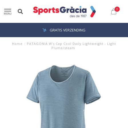
0
MENU
GRATIS VERZENDING
Home
/
PATAGONIA W's Cap Cool Daily Lightweight - Light
Plume/steam