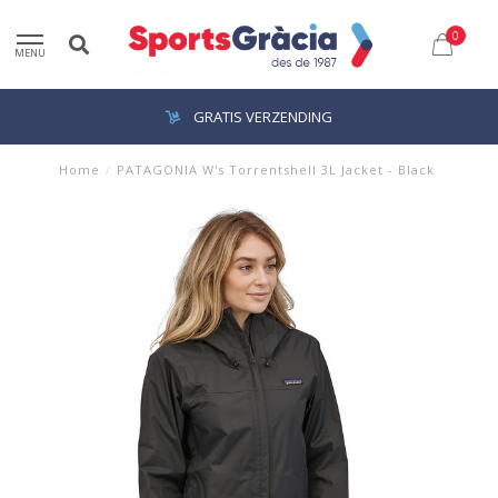
0
MENU
GRATIS VERZENDING
Home
/
PATAGONIA W's Torrentshell 3L Jacket - Black