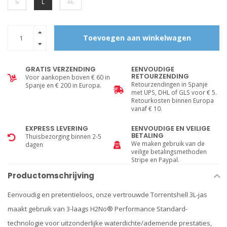
S
L
XL
Toevoegen aan winkelwagen
GRATIS VERZENDING
EENVOUDIGE
RETOURZENDING
Voor aankopen boven € 60 in
Retourzendingen in Spanje
Spanje en € 200 in Europa.
met UPS, DHL of GLS voor € 5.
Retourkosten binnen Europa
vanaf € 10.
EXPRESS LEVERING
EENVOUDIGE EN VEILIGE
BETALING
Thuisbezorging binnen 2-5
We maken gebruik van de
dagen
veilige betalingsmethoden
Stripe en Paypal.
Productomschrijving
Eenvoudig en pretentieloos, onze vertrouwde Torrentshell 3L-jas
maakt gebruik van 3-laags H2No® Performance Standard-
technologie voor uitzonderlijke waterdichte/ademende prestaties,