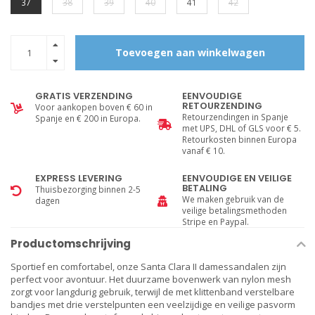
37
38
39
40
41
42
Toevoegen aan winkelwagen
GRATIS VERZENDING
EENVOUDIGE
RETOURZENDING
Voor aankopen boven € 60 in
Retourzendingen in Spanje
Spanje en € 200 in Europa.
met UPS, DHL of GLS voor € 5.
Retourkosten binnen Europa
vanaf € 10.
EXPRESS LEVERING
EENVOUDIGE EN VEILIGE
BETALING
Thuisbezorging binnen 2-5
We maken gebruik van de
dagen
veilige betalingsmethoden
Stripe en Paypal.
Productomschrijving
Sportief en comfortabel, onze Santa Clara II damessandalen zijn
perfect voor avontuur. Het duurzame bovenwerk van nylon mesh
zorgt voor langdurig gebruik, terwijl de met klittenband verstelbare
bandjes met drie verstelpunten een veelzijdige en veilige pasvorm