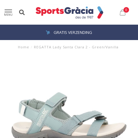
0
MENU
GRATIS VERZENDING
Home
/
REGATTA Lady Santa Clara 2 - Green/Vanilla