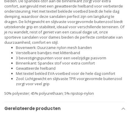
bieden. De spandex-stof aan de binnenkant zorgt voor extra
comfort, aangevuld met een gewatteerde hielband voor verbeterde
ondersteuning. Het met textiel beklede voetbed biedt de hele dag
demping, waardoor deze sandalen perfect zijn om langdurig te
dragen. De lichtgewicht en slijtvaste voorgevormde buitenzool biedt
uitstekende grip en stabiliteit, ideaal voor verschillende terreinen. Of
je nu wandelt, reist of geniet van een casual dagje uit, onze
sportieve sandalen voor dames bieden de perfecte combinatie van
duurzaamheid, comfort en stijl.
Bovenwerk: Duurzame nylon mesh banden
Verstelbare bandjes met klittenband
3 bevestigingspunten voor een veelzijdige pasvorm
Binnenkant: Spandex stof voor extra comfort
Gewatteerde hielband
Met textiel bekled EVA-voetbed voor de hele dag comfort
Zool: Lichtgewicht en slijtvaste TPR voorgevormde buitenzool
zorgt voor veel grip
50% polyester; 45% polyurethaan; 5% ripstop-nylon
Gerelateerde producten