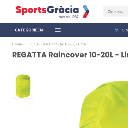
CATEGORIEËN
VEILIGE BETALING
GRA
Home
/
REGATTA Raincover 10-20L - Lime
REGATTA Raincover 10-20L - L