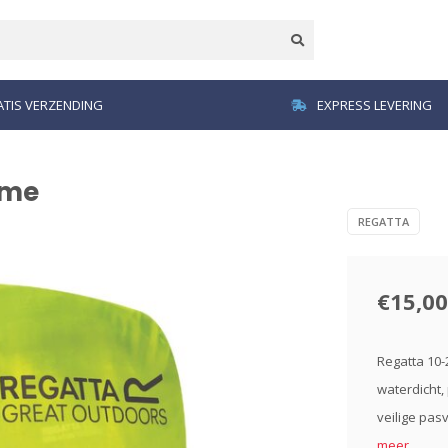
TIS VERZENDING
EXPRESS LEVERING
ime
REGATTA
€15,00
Regatta 10-
waterdicht,
veilige pa
meer..