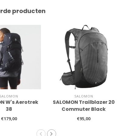
erde producten
SALOMON
SALOMON
N W's Aerotrek
SALOMON Trailblazer 20
S
38
Commuter Black
€179,00
€95,00