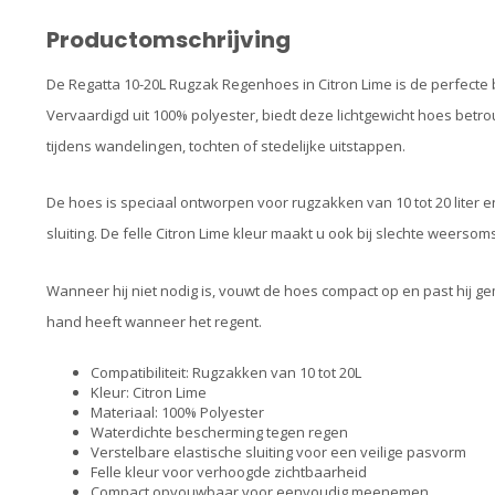
Productomschrijving
De Regatta 10-20L Rugzak Regenhoes in Citron Lime is de perfecte
Vervaardigd uit 100% polyester, biedt deze lichtgewicht hoes bet
tijdens wandelingen, tochten of stedelijke uitstappen.
De hoes is speciaal ontworpen voor rugzakken van 10 tot 20 liter en
sluiting. De felle Citron Lime kleur maakt u ook bij slechte weer
Wanneer hij niet nodig is, vouwt de hoes compact op en past hij gema
hand heeft wanneer het regent.
Compatibiliteit: Rugzakken van 10 tot 20L
Kleur: Citron Lime
Materiaal: 100% Polyester
Waterdichte bescherming tegen regen
Verstelbare elastische sluiting voor een veilige pasvorm
Felle kleur voor verhoogde zichtbaarheid
Compact opvouwbaar voor eenvoudig meenemen