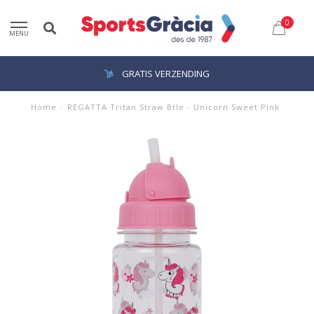
0
MENU
GRATIS VERZENDING
Home
/
REGATTA Tritan Straw Btle - Unicorn Sweet Pink