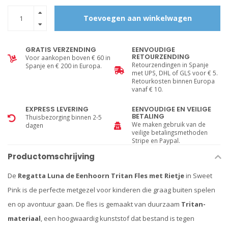
Toevoegen aan winkelwagen
GRATIS VERZENDING
EENVOUDIGE
RETOURZENDING
Voor aankopen boven € 60 in
Retourzendingen in Spanje
Spanje en € 200 in Europa.
met UPS, DHL of GLS voor € 5.
Retourkosten binnen Europa
vanaf € 10.
EXPRESS LEVERING
EENVOUDIGE EN VEILIGE
BETALING
Thuisbezorging binnen 2-5
We maken gebruik van de
dagen
veilige betalingsmethoden
Stripe en Paypal.
Productomschrijving
De
Regatta Luna de Eenhoorn Tritan Fles met Rietje
in Sweet
Pink is de perfecte metgezel voor kinderen die graag buiten spelen
en op avontuur gaan. De fles is gemaakt van duurzaam
Tritan-
materiaal
, een hoogwaardig kunststof dat bestand is tegen