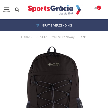
0
MENU
GRATIS VERZENDING
Home
/
REGATTA Ultralite Packway - Black