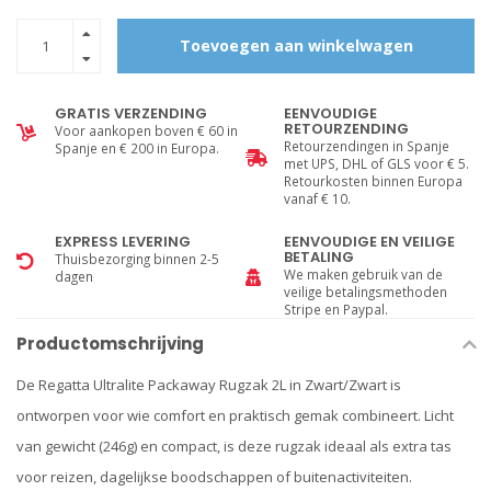
Toevoegen aan winkelwagen
GRATIS VERZENDING
EENVOUDIGE
RETOURZENDING
Voor aankopen boven € 60 in
Retourzendingen in Spanje
Spanje en € 200 in Europa.
met UPS, DHL of GLS voor € 5.
Retourkosten binnen Europa
vanaf € 10.
EXPRESS LEVERING
EENVOUDIGE EN VEILIGE
BETALING
Thuisbezorging binnen 2-5
We maken gebruik van de
dagen
veilige betalingsmethoden
Stripe en Paypal.
Productomschrijving
De Regatta Ultralite Packaway Rugzak 2L in Zwart/Zwart is
ontworpen voor wie comfort en praktisch gemak combineert. Licht
van gewicht (246g) en compact, is deze rugzak ideaal als extra tas
voor reizen, dagelijkse boodschappen of buitenactiviteiten.