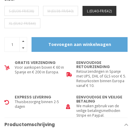
S (EU36-FR/E38)
M (EU38-FR/E40)
L (EU40-FR/E42)
XL (EU42-FR/E44)
Toevoegen aan winkelwagen
GRATIS VERZENDING
EENVOUDIGE
RETOURZENDING
Voor aankopen boven € 60 in
Retourzendingen in Spanje
Spanje en € 200 in Europa.
met UPS, DHL of GLS voor € 5.
Retourkosten binnen Europa
vanaf € 10.
EXPRESS LEVERING
EENVOUDIGE EN VEILIGE
BETALING
Thuisbezorging binnen 2-5
We maken gebruik van de
dagen
veilige betalingsmethoden
Stripe en Paypal.
Productomschrijving