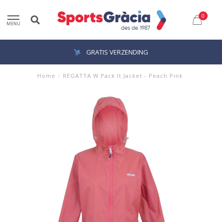
0
MENU
GRATIS VERZENDING
Home
/
REGATTA W Pack It Jacket - Peach Pink