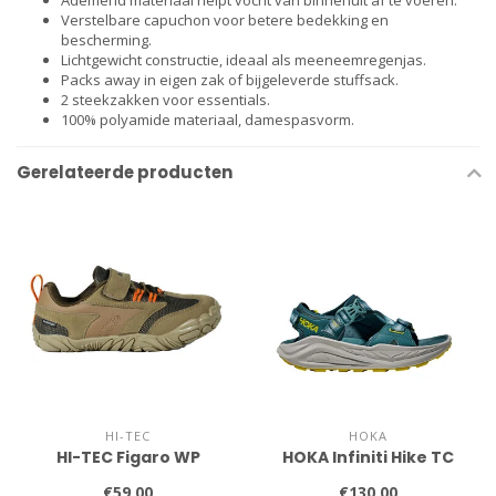
Ademend materiaal helpt vocht van binnenuit af te voeren.
Verstelbare capuchon voor betere bedekking en
bescherming.
Lichtgewicht constructie, ideaal als meeneemregenjas.
Packs away in eigen zak of bijgeleverde stuffsack.
2 steekzakken voor essentials.​
100% polyamide materiaal, damespasvorm.
Gerelateerde producten
HI-TEC
HOKA
HI-TEC Figaro WP
HOKA Infiniti Hike TC
€59,00
€130,00