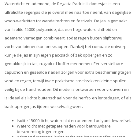
Waterdicht en ademend, de Regatta Pack-It III damesjas is een
ultralichte regenjas die je overal mee naartoe neemt, van dagelijkse
woon-werkritten tot wandeltochten en festivals. De jas is gemaakt
van Isolite 15000-polyamide, dat een hoge waterdichtheid en
ademend vermogen combineert, zodat regen buiten blijft terwijl
vocht van binnen kan ontsnappen. Dankzij het compacte ontwerp
kun je de jas in zijn eigen packsack of zak opbergen en zo
gemakkelijk in tas, rugzak of koffer meenemen. Een verstelbare
capuchon en gesealde naden zorgen voor extra bescherming tegen
wind en regen, terwijl twee praktische steekzakken kleine spullen
veilig bij de hand houden. Dit model is ontworpen voor vrouwen en
is ideaal als lichte buitenschaal voor de herfst- en lentedagen, of als
back-upregenjas tijdens wisselvallig weer.
Isolite 15000: licht, waterdicht en ademend polyamideweefsel.
Waterdicht met getapete naden voor betrouwbare
bescherming tegen regen.