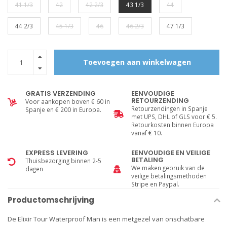
41 1/3
42
42 2/3
43 1/3
44
44 2/3
45 1/3
46
46 2/3
47 1/3
Toevoegen aan winkelwagen
GRATIS VERZENDING
EENVOUDIGE
RETOURZENDING
Voor aankopen boven € 60 in
Retourzendingen in Spanje
Spanje en € 200 in Europa.
met UPS, DHL of GLS voor € 5.
Retourkosten binnen Europa
vanaf € 10.
EXPRESS LEVERING
EENVOUDIGE EN VEILIGE
BETALING
Thuisbezorging binnen 2-5
We maken gebruik van de
dagen
veilige betalingsmethoden
Stripe en Paypal.
Productomschrijving
De Elixir Tour Waterproof Man is een metgezel van onschatbare