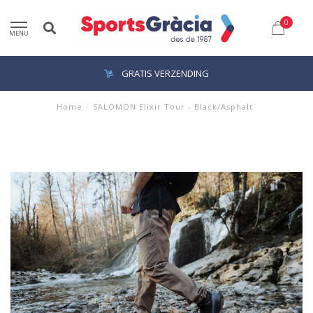
0
MENU
GRATIS VERZENDING
Home
/
SALOMON Elixir Tour - Black/Asphalt