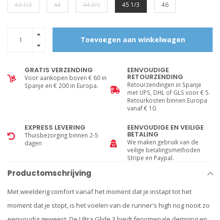
43 1/3
44
44 2/3
45 1/3
46
Toevoegen aan winkelwagen
GRATIS VERZENDING
EENVOUDIGE
RETOURZENDING
Voor aankopen boven € 60 in
Retourzendingen in Spanje
Spanje en € 200 in Europa.
met UPS, DHL of GLS voor € 5.
Retourkosten binnen Europa
vanaf € 10.
EXPRESS LEVERING
EENVOUDIGE EN VEILIGE
BETALING
Thuisbezorging binnen 2-5
We maken gebruik van de
dagen
veilige betalingsmethoden
Stripe en Paypal.
Productomschrijving
Met weelderig comfort vanaf het moment dat je instapt tot het
moment dat je stopt, is het voelen van de runner's high nog nooit zo
eenvoudig geweest. De Ultra Glide 3 biedt fenomenale demping en