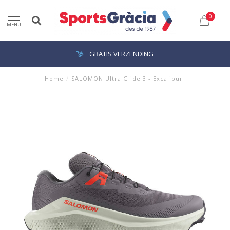
0
MENU
GRATIS VERZENDING
Home
/
SALOMON Ultra Glide 3 - Excalibur