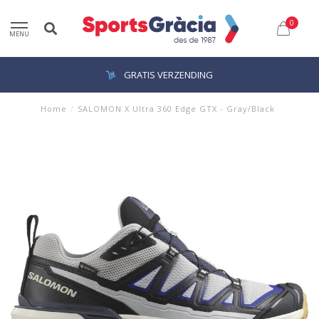
0
MENU
GRATIS VERZENDING
Home
/
SALOMON X Ultra 360 Edge GTX - Gray/Black