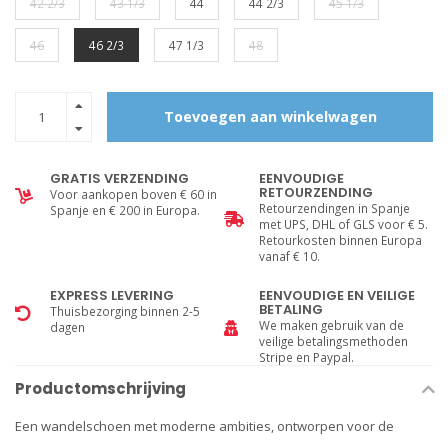
42 2/3
43 1/3
44
44 2/3
45 1/3
46
46 2/3
47 1/3
48
Toevoegen aan winkelwagen
GRATIS VERZENDING
EENVOUDIGE
RETOURZENDING
Voor aankopen boven € 60 in
Retourzendingen in Spanje
Spanje en € 200 in Europa.
met UPS, DHL of GLS voor € 5.
Retourkosten binnen Europa
vanaf € 10.
EXPRESS LEVERING
EENVOUDIGE EN VEILIGE
BETALING
Thuisbezorging binnen 2-5
We maken gebruik van de
dagen
veilige betalingsmethoden
Stripe en Paypal.
Productomschrijving
Een wandelschoen met moderne ambities, ontworpen voor de