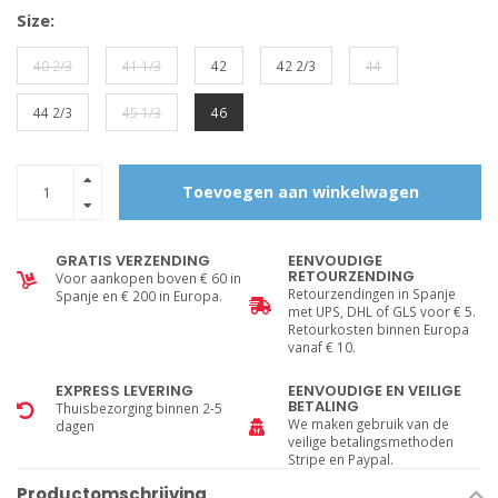
Size:
40 2/3
41 1/3
42
42 2/3
44
44 2/3
45 1/3
46
Toevoegen aan winkelwagen
GRATIS VERZENDING
EENVOUDIGE
RETOURZENDING
Voor aankopen boven € 60 in
Retourzendingen in Spanje
Spanje en € 200 in Europa.
met UPS, DHL of GLS voor € 5.
Retourkosten binnen Europa
vanaf € 10.
EXPRESS LEVERING
EENVOUDIGE EN VEILIGE
BETALING
Thuisbezorging binnen 2-5
We maken gebruik van de
dagen
veilige betalingsmethoden
Stripe en Paypal.
Productomschrijving