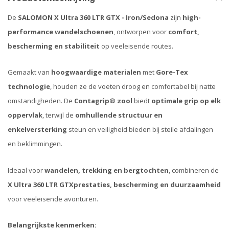
De
SALOMON X Ultra 360 LTR GTX - Iron/Sedona
zijn
high-
performance wandelschoenen
, ontworpen voor
comfort,
bescherming en stabiliteit
op veeleisende routes.
Gemaakt van
hoogwaardige materialen
met
Gore-Tex
technologie
, houden ze de voeten droog en comfortabel bij natte
omstandigheden. De
Contagrip® zool
biedt
optimale grip op elk
oppervlak
, terwijl de
omhullende structuur en
enkelversterking
steun en veiligheid bieden bij steile afdalingen
en beklimmingen.
Ideaal voor
wandelen, trekking en bergtochten
, combineren de
X Ultra 360 LTR GTX
prestaties, bescherming en duurzaamheid
voor veeleisende avonturen.
Belangrijkste kenmerken: