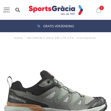
0
MENU
GRATIS VERZENDING
Home
/
SALOMON X Ultra 360 LTR GTX - Iron/Sedona