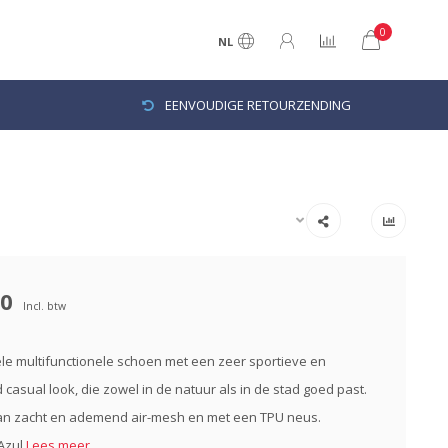
0
NL
EENVOUDIGE RETOURZENDING
00
Incl. btw
e multifunctionele schoen met een zeer sportieve en
jd casual look, die zowel in de natuur als in de stad goed past.
n zacht en ademend air-mesh en met een TPU neus.
/Azul
Lees meer..