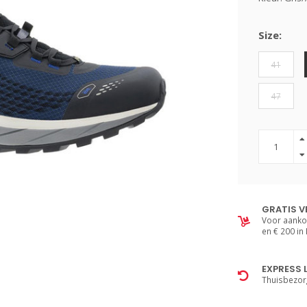
Size:
41
47
GRATIS V
Voor aanko
en € 200 in
EXPRESS 
Thuisbezor