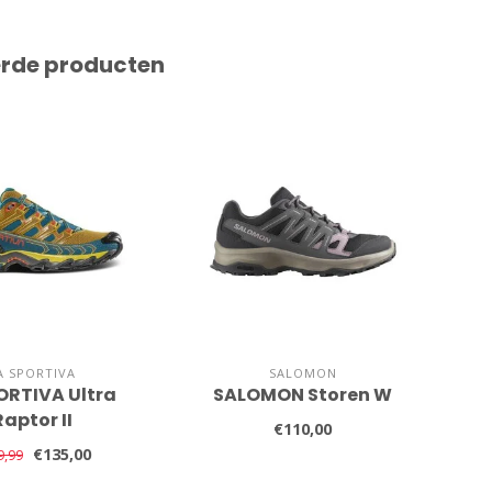
erde producten
A SPORTIVA
SALOMON
ORTIVA Ultra
SALOMON Storen W
SA
Raptor II
€110,00
€135,00
9,99