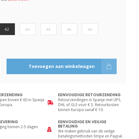
42
43
44
45
46
Toevoegen aan winkelwagen
ERZENDING
EENVOUDIGE RETOURZENDING
pen boven € 60 in Spanje
Retourzendingen in Spanje met UPS,
 Europa.
DHL of GLS voor € 5. Retourkosten
binnen Europa vanaf € 10.
LEVERING
EENVOUDIGE EN VEILIGE
BETALING
ging binnen 2-5 dagen
We maken gebruik van de veilige
betalingsmethoden Stripe en Paypal.