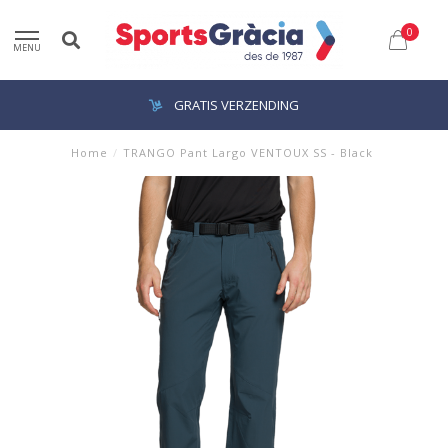
0
MENU
GRATIS VERZENDING
Home
/
TRANGO Pant Largo VENTOUX SS - Black