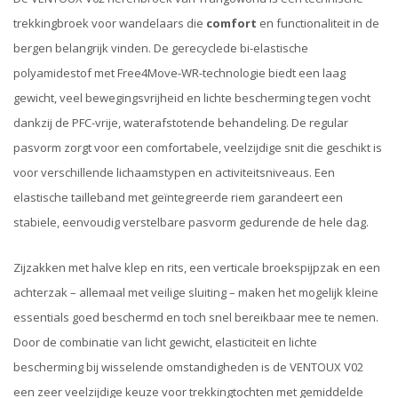
trekkingbroek voor wandelaars die
comfort
en functionaliteit in de
bergen belangrijk vinden. De gerecyclede bi-elastische
polyamidestof met Free4Move-WR-technologie biedt een laag
gewicht, veel bewegingsvrijheid en lichte bescherming tegen vocht
dankzij de PFC-vrije, waterafstotende behandeling. De regular
pasvorm zorgt voor een comfortabele, veelzijdige snit die geschikt is
voor verschillende lichaamstypen en activiteitsniveaus. Een
elastische tailleband met geïntegreerde riem garandeert een
stabiele, eenvoudig verstelbare pasvorm gedurende de hele dag.
Zijzakken met halve klep en rits, een verticale broekspijpzak en een
achterzak – allemaal met veilige sluiting – maken het mogelijk kleine
essentials goed beschermd en toch snel bereikbaar mee te nemen.
Door de combinatie van licht gewicht, elasticiteit en lichte
bescherming bij wisselende omstandigheden is de VENTOUX V02
een zeer veelzijdige keuze voor trekkingtochten met gemiddelde