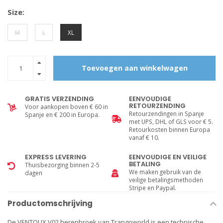
Size:
M
L
XL
Toevoegen aan winkelwagen
GRATIS VERZENDING
EENVOUDIGE
RETOURZENDING
Voor aankopen boven € 60 in
Retourzendingen in Spanje
Spanje en € 200 in Europa.
met UPS, DHL of GLS voor € 5.
Retourkosten binnen Europa
vanaf € 10.
EXPRESS LEVERING
EENVOUDIGE EN VEILIGE
BETALING
Thuisbezorging binnen 2-5
We maken gebruik van de
dagen
veilige betalingsmethoden
Stripe en Paypal.
Productomschrijving
De VENTOUX V02 herenbroek van Trangoworld is een technische