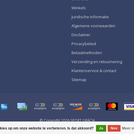
Winkels
Juridische informatie
Algemene voorwaarden
Disclaimer
Privacybeleid
Betaalmethoden
Verzending en retournering
Klantenservice & contact
Sitemap
© Copyright 2026 SPORT GRÀCIA
okies op om onze website te verbeteren. Is dat akkoord?
Ja
Nee
Meer o