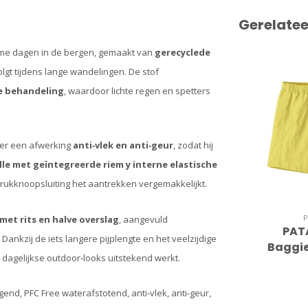
Gerelate
rme dagen in de bergen, gemaakt van
gerecyclede
lgt tijdens lange wandelingen. De stof
e behandeling
, waardoor lichte regen en spetters
ver een afwerking
anti‑vlek en anti‑geur
, zodat hij
ille met geïntegreerde riem y interne elastische
drukknoopsluiting het aantrekken vergemakkelijkt.
met rits en halve overslag
, aangevuld
PAT
ankzij de iets langere pijplengte en het veelzijdige
Baggie
je dagelijkse outdoor‑looks uitstekend werkt.
end, PFC Free waterafstotend, anti‑vlek, anti‑geur,