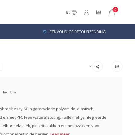
0
NL
EENVOUDIGE RETOURZENDING
Incl. btw
broek Assy SF in gerecyclede polyamide, elastisch,
 en met PFC Free waterafstoting. Taille met geïntegreerde
stelbare elastiek, plus ritszakken en meshzakken voor
unctionaliteit in de bergen.
Lees meer..