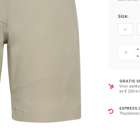
Size:
M
GRATIS V
Voor aanko
en € 200 in
EXPRESS 
Thuisbezor