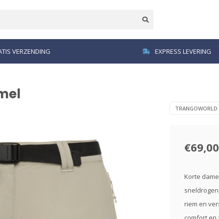
TIS VERZENDING
EXPRESS LEVERING
mel
TRANGOWORLD
€69,00
Korte dames
sneldrogend
riem en ver
comfort en f