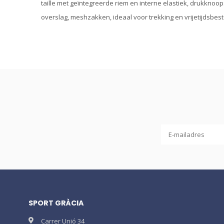
taille met geïntegreerde riem en interne elastiek, drukknoops
overslag, meshzakken, ideaal voor trekking en vrijetijdsbest
SPORT GRÀCIA
Carrer Unió 34