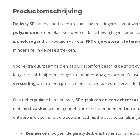
Productomschrijving
De
Assy SF
dames short is een technische trekkingbroek voor wa
polyamide
met een elastisch weefsel dat je bewegingen soepel vo
is
sneldrogend
en voorzien van een
PFC‑vrije waterafstotend
minder snel in de vezels trekken.
Voor extra duurzaamheid en gebruikscomfort beschikt de short o
langer fris blijft bij intensief gebruik of meerdaagse tochten. De
ta
verstelling
permite een precieze en stabiele pasvorm, terwijl de 
Qua opbergruimte biedt de Assy SF
zijzakken en een achterzak 
met
meshzakken
die het geheel lichter en beter ademend maken. D
ontwerp is dit een short die zowel in technische activiteiten als in 
Kenmerken:
polyamide gerecycled, elastische stof, sneldrog