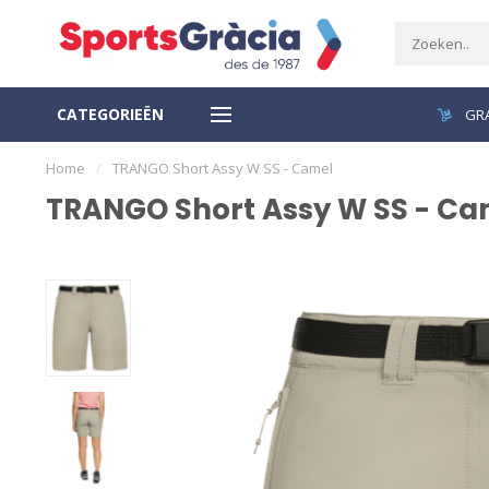
CATEGORIEËN
VEILIGE BETALING
GRA
Home
/
TRANGO Short Assy W SS - Camel
TRANGO Short Assy W SS - Ca