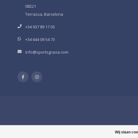
08221
Terrassa, Barcelona
+34 937 89 17 03
+34 644 09 54 73
info@sportsgracia.com
Wij slaan co