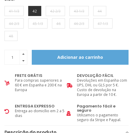
41 1/3
42
42 2/3
43 1/3
44
44 2/3
45 1/3
46
46 2/3
47 1/3
48
Adicionar ao carrinho
FRETE GRÁTIS
DEVOLUÇÃO FÁCIL
Para compras superiores a
Devoluções em Espanha com
60 € em Espanha e 200 € na
UPS, DHL ou GLS por 5 €.
Europa
Custo de devolução na
Europa a partir de 10 €.
ENTREGA EXPRESSO
Pagamento fácil e
seguro
Entrega ao domicílio em 2 a 5
Utilizamos o pagamento
dias
seguro da Stripe e Paypal.
Descrição do produto