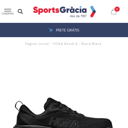
0
CARDÁPIO
FRETE GRÁTIS
Página inicial
/
HOKA Bondi 8 - Black/Black