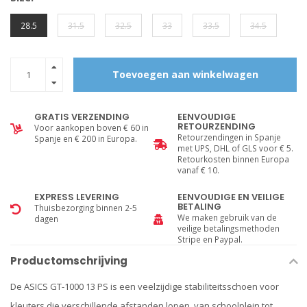
28.5
31.5
32.5
33
33.5
34.5
Toevoegen aan winkelwagen
GRATIS VERZENDING
EENVOUDIGE
RETOURZENDING
Voor aankopen boven € 60 in
Retourzendingen in Spanje
Spanje en € 200 in Europa.
met UPS, DHL of GLS voor € 5.
Retourkosten binnen Europa
vanaf € 10.
EXPRESS LEVERING
EENVOUDIGE EN VEILIGE
BETALING
Thuisbezorging binnen 2-5
We maken gebruik van de
dagen
veilige betalingsmethoden
Stripe en Paypal.
Productomschrijving
De ASICS GT-1000 13 PS is een veelzijdige stabiliteitsschoen voor
kleuters die verschillende afstanden lopen, van schoolplein tot