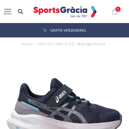
0
MENU
GRATIS VERZENDING
Home
/
ASICS GT-1000 13 PS - Midnight/Violet