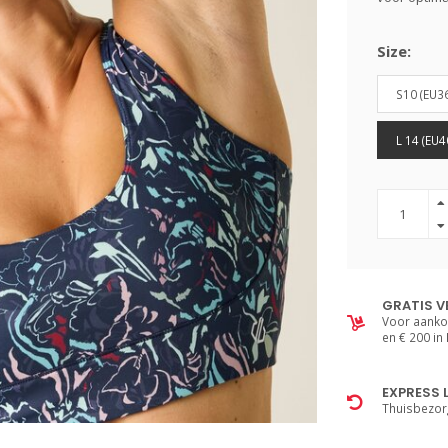
Size:
S10 (EU3
L 14 (EU4
GRATIS V
Voor aanko
en € 200 in
EXPRESS 
Thuisbezor