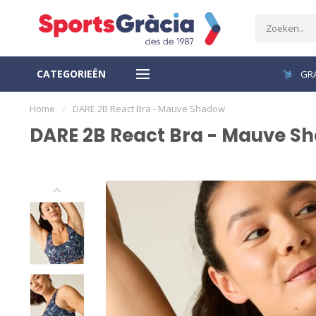
CATEGORIEËN
VEILIGE BETALING
GRA
Home
/
DARE 2B React Bra - Mauve Shadow
DARE 2B React Bra - Mauve S