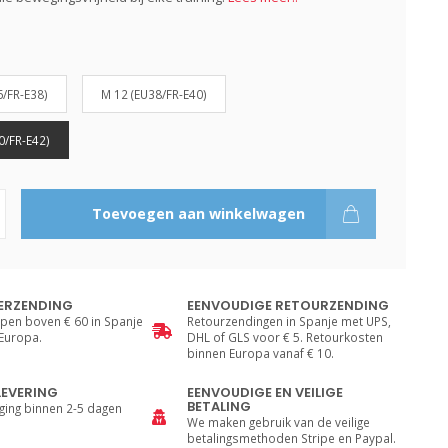
6/FR-E38)
M 12 (EU38/FR-E40)
0/FR-E42)
Toevoegen aan winkelwagen
ERZENDING
EENVOUDIGE RETOURZENDING
pen boven € 60 in Spanje
Retourzendingen in Spanje met UPS,
 Europa.
DHL of GLS voor € 5. Retourkosten
binnen Europa vanaf € 10.
LEVERING
EENVOUDIGE EN VEILIGE
BETALING
ging binnen 2-5 dagen
We maken gebruik van de veilige
betalingsmethoden Stripe en Paypal.