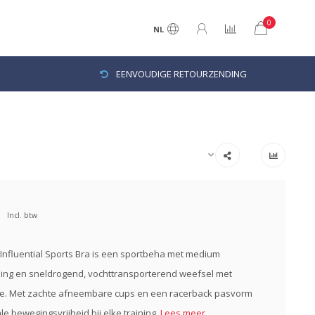
0
NL
EENVOUDIGE RETOURZENDING
Incl. btw
Influential Sports Bra is een sportbeha met medium
ing en sneldrogend, vochttransporterend weefsel met
le. Met zachte afneembare cups en een racerback pasvorm
le bewegingsvrijheid bij elke training.
Lees meer..