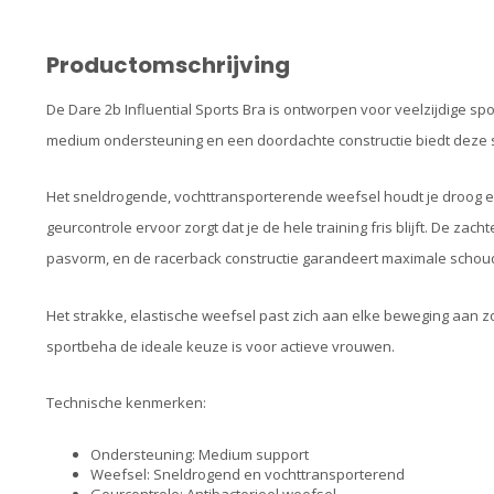
Productomschrijving
De Dare 2b Influential Sports Bra is ontworpen voor veelzijdige spo
medium ondersteuning en een doordachte constructie biedt deze s
Het sneldrogende, vochttransporterende weefsel houdt je droog en 
geurcontrole ervoor zorgt dat je de hele training fris blijft. De 
pasvorm, en de racerback constructie garandeert maximale schouderv
Het strakke, elastische weefsel past zich aan elke beweging aan z
sportbeha de ideale keuze is voor actieve vrouwen.
Technische kenmerken:
Ondersteuning: Medium support
Weefsel: Sneldrogend en vochttransporterend
Geurcontrole: Antibacterieel weefsel