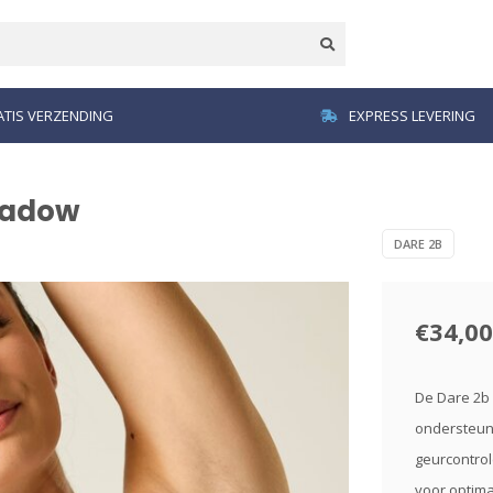
TIS VERZENDING
EXPRESS LEVERING
hadow
DARE 2B
€34,00
De Dare 2b 
ondersteun
geurcontro
voor optima