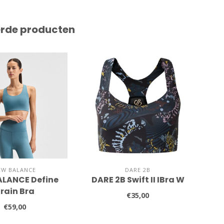
erde producten
EW BALANCE
DARE 2B
LANCE Define
DARE 2B Swift II IBra W
rain Bra
€35,00
€59,00