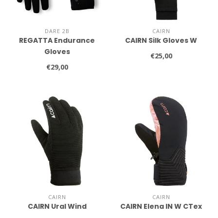
DARE 2B
CAIRN
REGATTA Endurance
CAIRN Silk Gloves W
Gloves
€25,00
€29,00
CAIRN
CAIRN
CAIRN Ural Wind
CAIRN Elena IN W CTex