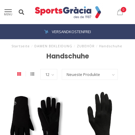
0
MENU
VERSANDKOSTENFREI
Startseite
/
DAMEN BEKLEIDUNG
/
ZUBEHÖR
/
Handschuhe
Handschuhe