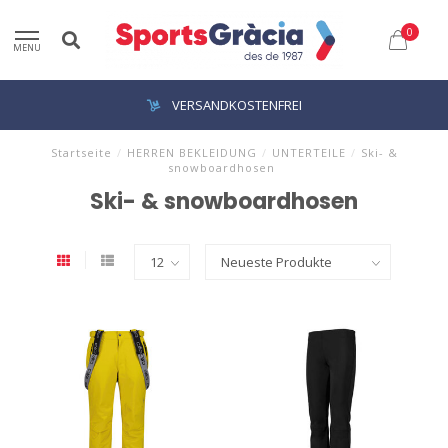
0
MENU
VERSANDKOSTENFREI
Startseite
/
HERREN BEKLEIDUNG
/
UNTERTEILE
/
Ski- &
snowboardhosen
Ski- & snowboardhosen