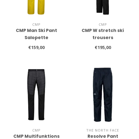
CMP
CMP
CMP Man Ski Pant
CMP W stretch ski
Salopette
trousers
€159,00
€195,00
CMP
THE NORTH FACE
CMP Multifunktions
Resolve Pant