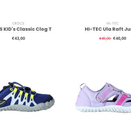
CROCS
HI-TEC
 KID's Classic Clog T
HI-TEC Ula Raft Ju
€43,00
€40,00
€45,00