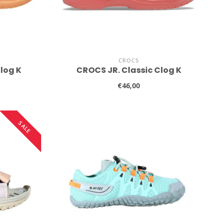
CROCS
log K
CROCS JR. Classic Clog K
€46,00
SALE