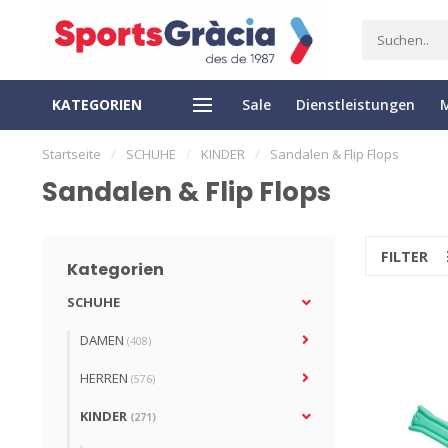
KATEGORIEN
Sale
Dienstleistungen
EXPRESS LIEFERUNG
EASY RETURN
Startseite
/
SCHUHE
/
KINDER
/
Sandalen & Flip Flops
Sandalen & Flip Flops
FILTER
Kategorien
SCHUHE
DAMEN
(408)
HERREN
(576)
KINDER
(271)