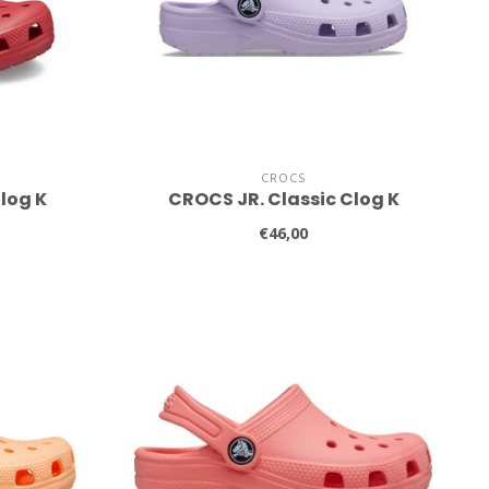
CROCS
log K
CROCS JR. Classic Clog K
€46,00