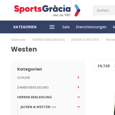
KATEGORIEN
Sale
Dienstleistungen
EXPRESS LIEFERUNG
EASY RETURN
Startseite
/
HERREN BEKLEIDUNG
/
JACKEN & WESTEN
/
West
Westen
FILTER
Kategorien
SCHUHE
DAMEN BEKLEIDUNG
HERREN BEKLEIDUNG
JACKEN & WESTEN
(94)