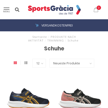
0
MENU
VERSANDKOSTENFREI
Startseite
/
PRODUKTE NACH
AKTIVITÄT
/
TRAINNING
/
Schuhe
Schuhe