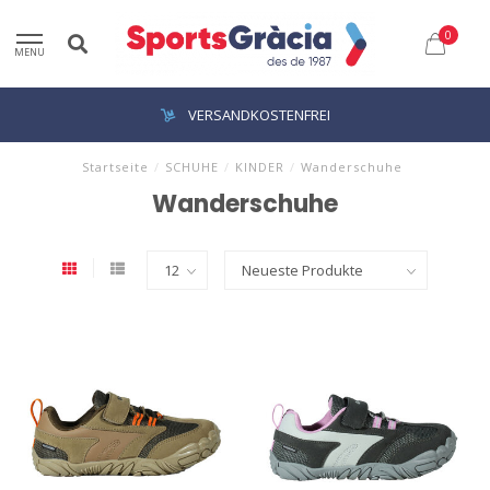
0
MENU
VERSANDKOSTENFREI
Startseite
/
SCHUHE
/
KINDER
/
Wanderschuhe
Wanderschuhe