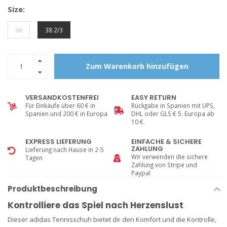
Size:
38
38 2/3
Zum Warenkorb hinzufügen
VERSANDKOSTENFREI
EASY RETURN
Für Einkäufe über 60 € in
Rückgabe in Spanien mit UPS,
Spanien und 200 € in Europa
DHL oder GLS € 5. Europa ab
10 €.
EXPRESS LIEFERUNG
EINFACHE & SICHERE
ZAHLUNG
Lieferung nach Hause in 2-5
Wir verwenden die sichere
Tagen
Zahlung von Stripe und
Paypal
Produktbeschreibung
Kontrolliere das Spiel nach Herzenslust
Dieser adidas Tennisschuh bietet dir den Komfort und die Kontrolle,