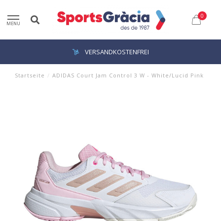
0
MENU
VERSANDKOSTENFREI
Startseite
/
ADIDAS Court Jam Control 3 W - White/Lucid Pink