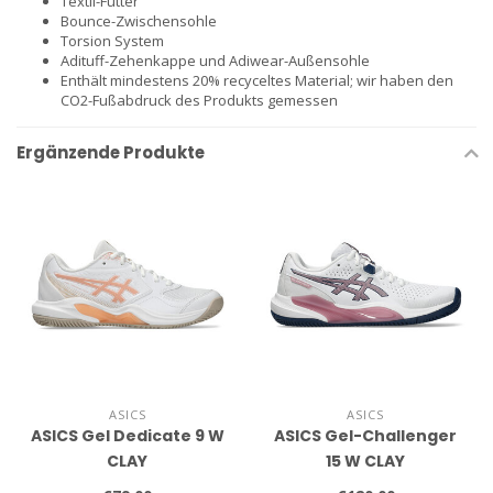
Textil-Futter
Bounce-Zwischensohle
Torsion System
Adituff-Zehenkappe und Adiwear-Außensohle
Enthält mindestens 20% recyceltes Material; wir haben den
CO2-Fußabdruck des Produkts gemessen
Ergänzende Produkte
ASICS
ASICS
ASICS Gel Dedicate 9 W
ASICS Gel-Challenger
CLAY
15 W CLAY