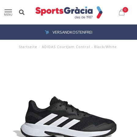
0
MENU
VERSANDKOSTENFREI
Startseite
/
ADIDAS CourtJam Control - Black/White