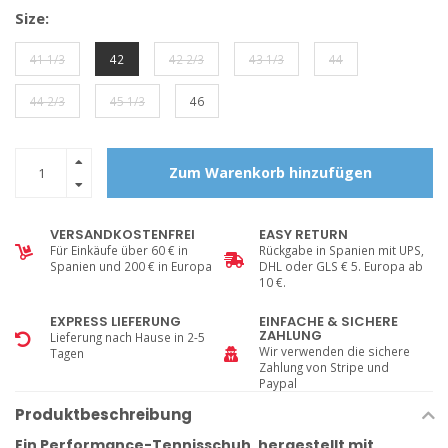
Size:
41 1/3
42
42 2/3
43 1/3
44
44 2/3
45 1/3
46
Zum Warenkorb hinzufügen
VERSANDKOSTENFREI
EASY RETURN
Für Einkäufe über 60 € in
Rückgabe in Spanien mit UPS,
Spanien und 200 € in Europa
DHL oder GLS € 5. Europa ab
10 €.
EXPRESS LIEFERUNG
EINFACHE & SICHERE
ZAHLUNG
Lieferung nach Hause in 2-5
Wir verwenden die sichere
Tagen
Zahlung von Stripe und
Paypal
Produktbeschreibung
Ein Performance-Tennisschuh, hergestellt mit