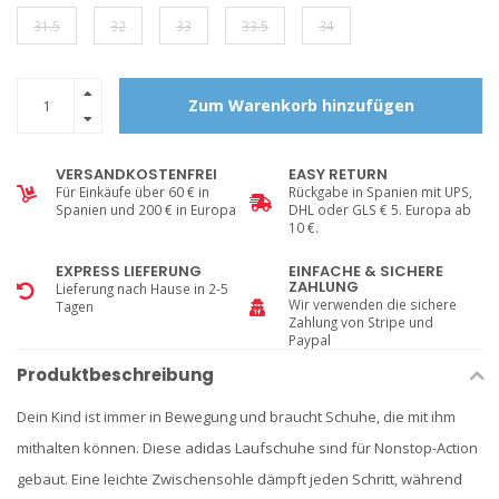
31.5
32
33
33.5
34
Zum Warenkorb hinzufügen
VERSANDKOSTENFREI
EASY RETURN
Für Einkäufe über 60 € in
Rückgabe in Spanien mit UPS,
Spanien und 200 € in Europa
DHL oder GLS € 5. Europa ab
10 €.
EXPRESS LIEFERUNG
EINFACHE & SICHERE
ZAHLUNG
Lieferung nach Hause in 2-5
Wir verwenden die sichere
Tagen
Zahlung von Stripe und
Paypal
Produktbeschreibung
Dein Kind ist immer in Bewegung und braucht Schuhe, die mit ihm
mithalten können. Diese adidas Laufschuhe sind für Nonstop-Action
gebaut. Eine leichte Zwischensohle dämpft jeden Schritt, während