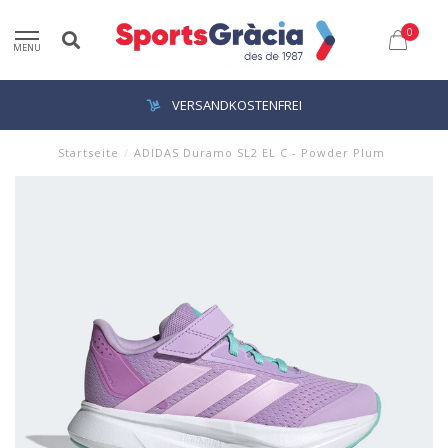
0
MENU
VERSANDKOSTENFREI
Startseite
/
ADIDAS Duramo SL2 EL C - Powder Plum