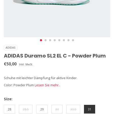
ADIDAS
ADIDAS Duramo SL2 EL C - Powder Plum
€50,00
Inkl. MwSt.
Schuhe mit leichter Dämpfung für aktive Kinder.
Color: Powder Plum
Lesen Sie mehr..
Size:
28
28.5
29
30
30.5
31