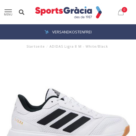
0
MENU
VERSANDKOSTENFREI
Startseite
/
ADIDAS Ligra 8 M - White/Black