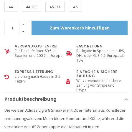
44
44 2/3
45 1/3
46
Zum Warenkorb hinzufügen
VERSANDKOSTENFREI
EASY RETURN
Für Einkäufe über 60 € in
Rückgabe in Spanien mit UPS,
Spanien und 200 € in Europa
DHL oder GLS € 5. Europa ab
10 €.
EXPRESS LIEFERUNG
EINFACHE & SICHERE
ZAHLUNG
Lieferung nach Hause in 2-5
Wir verwenden die sichere
Tagen
Zahlung von Stripe und
Paypal
Produktbeschreibung
Die weißen Adidas Ligra 8 Sneaker mit Obermaterial aus Kunstleder
und atmungsaktivem Mesh bieten Komfort und Kühle, während die
verstärkte Adituff-Zehenkappe die Haltbarkeit in den