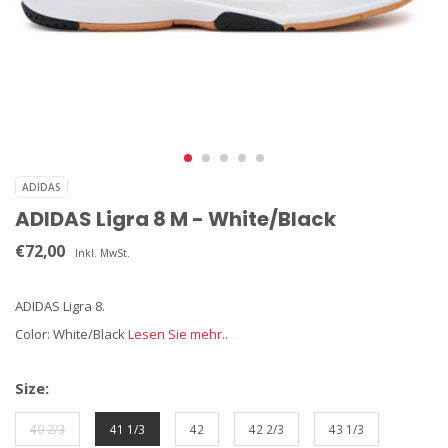
ADIDAS
ADIDAS Ligra 8 M - White/Black
€72,00
Inkl. MwSt.
ADIDAS Ligra 8.
Color: White/Black
Lesen Sie mehr..
Size:
40 2/3
41 1/3
42
42 2/3
43 1/3