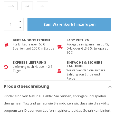
33.5
34
35
Zum Warenkorb hinzufügen
VERSANDKOSTENFREI
EASY RETURN
Für Einkäufe über 60 € in
Rückgabe in Spanien mit UPS,
Spanien und 200 € in Europa
DHL oder GLS € 5. Europa ab
10 €.
EXPRESS LIEFERUNG
EINFACHE & SICHERE
ZAHLUNG
Lieferung nach Hause in 2-5
Wir verwenden die sichere
Tagen
Zahlung von Stripe und
Paypal
Produktbeschreibung
Kinder sind von Natur aus aktiv. Sie rennen, springen und spielen
den ganzen Tag und genau wie Sie möchten wir, dass sie dies völlig
bequem tun. Dieser vom Laufen inspirierte adidas-Schuh kombiniert