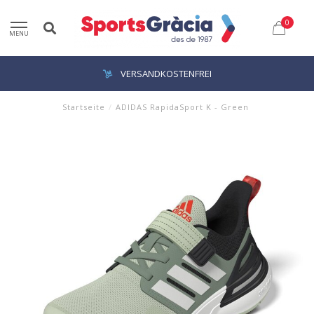
0
MENU
VERSANDKOSTENFREI
Startseite
/
ADIDAS RapidaSport K - Green