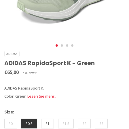
ADIDAS
ADIDAS RapidaSport K - Green
€65,00
Inkl. MwSt.
ADIDAS RapidaSport K.
Color: Green
Lesen Sie mehr..
Size:
30
30.5
31
31.5
32
33