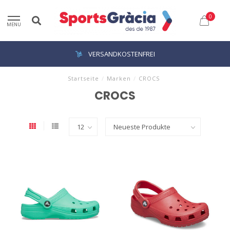
0
MENU
VERSANDKOSTENFREI
Startseite
/
Marken
/
CROCS
CROCS