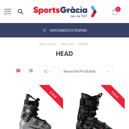
0
MENU
VERSANDKOSTENFREI
Startseite
/
Marken
/
HEAD
HEAD
SALE
SALE