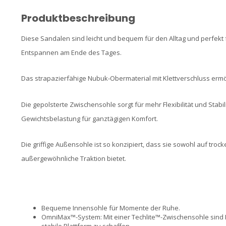
Produktbeschreibung
Diese Sandalen sind leicht und bequem für den Alltag und perfekt
Entspannen am Ende des Tages.
Das strapazierfähige Nubuk-Obermaterial mit Klettverschluss ermö
Die gepolsterte Zwischensohle sorgt für mehr Flexibilität und Stabi
Gewichtsbelastung für ganztägigen Komfort.
Die griffige Außensohle ist so konzipiert, dass sie sowohl auf tr
außergewöhnliche Traktion bietet.
Bequeme Innensohle für Momente der Ruhe.
OmniMax™-System: Mit einer Techlite™-Zwischensohle sind Fe
stabile Plattform zu schaffen.