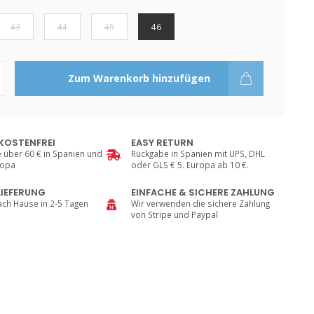
43
44
45
46
Zum Warenkorb hinzufügen
KOSTENFREI
EASY RETURN
e über 60 € in Spanien und
Rückgabe in Spanien mit UPS, DHL
ropa
oder GLS € 5. Europa ab 10 €.
LIEFERUNG
EINFACHE & SICHERE ZAHLUNG
ach Hause in 2-5 Tagen
Wir verwenden die sichere Zahlung
von Stripe und Paypal