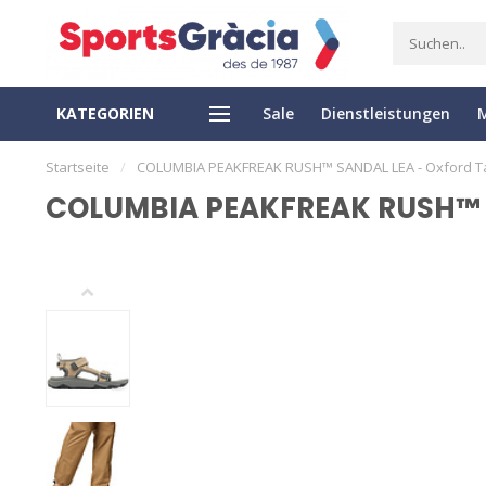
KATEGORIEN
Sale
Dienstleistungen
EXPRESS LIEFERUNG
EASY RETURN
Startseite
/
COLUMBIA PEAKFREAK RUSH™ SANDAL LEA - Oxford T
COLUMBIA PEAKFREAK RUSH™ S