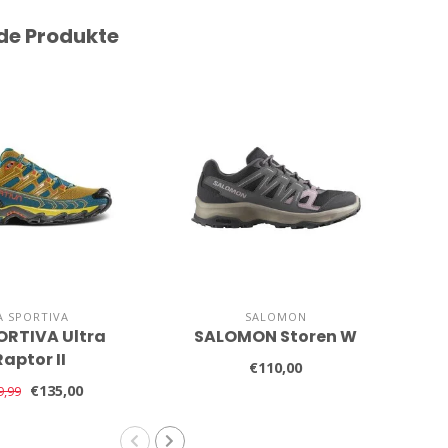
de Produkte
A SPORTIVA
SALOMON
ORTIVA Ultra
SALOMON Storen W
SA
Raptor II
€110,00
€135,00
9,99