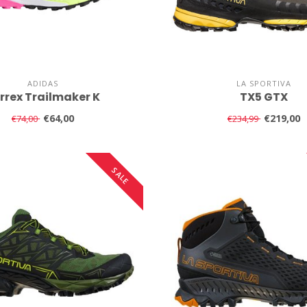
ADIDAS
LA SPORTIVA
rrex Trailmaker K
TX5 GTX
€64,00
€219,00
€74,00
€234,99
SALE