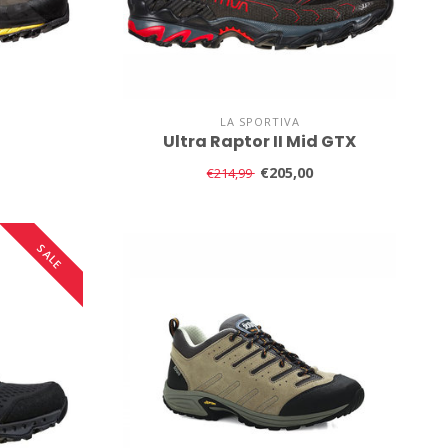
LA SPORTIVA
Ultra Raptor II Mid GTX
€205,00
€214,99
SALE