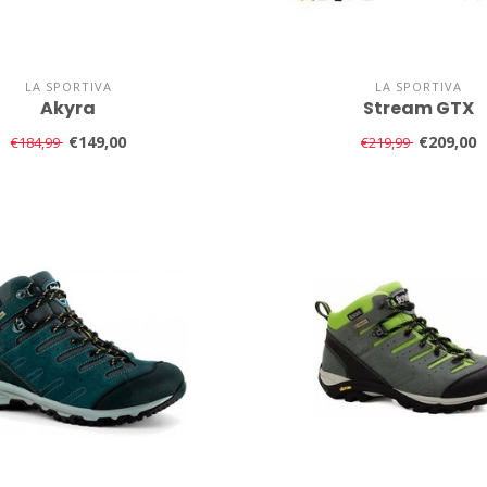
LA SPORTIVA
LA SPORTIVA
Akyra
Stream GTX
€149,00
€209,00
€184,99
€219,99