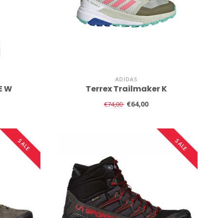
ADIDAS
E W
Terrex Trailmaker K
€64,00
€74,00
SALE
SALE